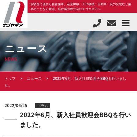
低騒音に優れた精密歯車。産業機械・工作機械・自動車・風力発電など歯
車のことなら愛知、名古屋の株式会社ナゴヤギアへ
ニュース
NEWS
トップ
ニュース
2022年6月、新入社員歓迎会BBQを行いまし
た。
2022/06/25
コラム
2022年6月、新入社員歓迎会BBQを行い
ました。